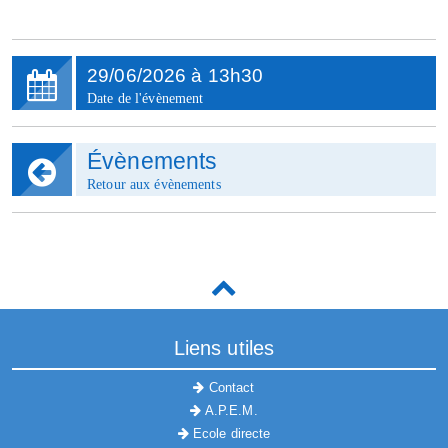
29
/
06
/
2026
à
13h30
Date de l'évènement
Évènements
Retour aux évènements
Liens utiles
Contact
A.P.E.M.
Ecole directe