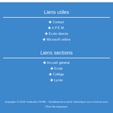
Liens utiles
Contact
A.P.E.M.
Ecole directe
Microsoft online
Liens sections
Accueil général
Ecole
Collège
Lycée
Copyright © 2019 Institution FANB – Etablissement privé Catholique sous
C
ontrat avec
l’Etat Monégasque