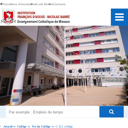
Conditions d’inscriptions
Ecole Directe
Contacts
Accueil
Collège
Vie du Collège
C.D.I. collège
>
>
>