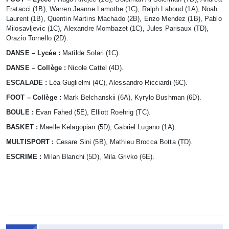
Fratacci (1B), Warren Jeanne Lamothe (1C), Ralph Lahoud (1A), Noah
Laurent (1B), Quentin Martins Machado (2B), Enzo Mendez (1B), Pablo
Milosavljevic (1C), Alexandre Mombazet (1C), Jules Parisaux (TD),
Orazio Tornello (2D).
DANSE – Lycée :
Matilde Solari (1C).
DANSE – Collège :
Nicole Cattel (4D).
ESCALADE :
Léa Guglielmi (4C), Alessandro Ricciardi (6C).
FOOT – Collège :
Mark Belchanskii (6A), Kyrylo Bushman (6D).
BOULE :
Evan Fahed (5E), Elliott Roehrig (TC).
BASKET :
Maelle Kelagopian (5D), Gabriel Lugano (1A).
MULTISPORT :
Cesare Sini (5B), Mathieu Brocca Botta (TD).
ESCRIME :
Milan Blanchi (5D), Mila Grivko (6E).