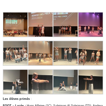
Les élèves primés
:
FOOT – Lycée :
Hugo Affejee (1C), Soleiman Al Soleiman (TD), Andrea