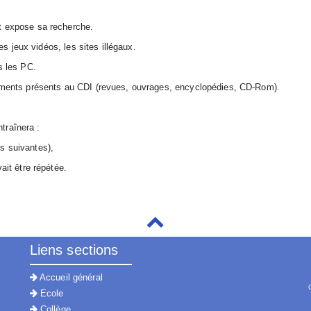
et expose sa recherche.
les jeux vidéos, les sites illégaux.
s les PC.
ocuments présents au CDI (revues, ouvrages, encyclopédies, CD-Rom).
traînera :
s suivantes),
ait être répétée.
Liens sections
Accueil général
Ecole
Collège