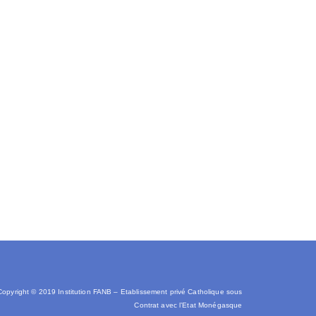
Copyright © 2019 Institution FANB – Etablissement privé Catholique sous
C
ontrat avec l’Etat Monégasque