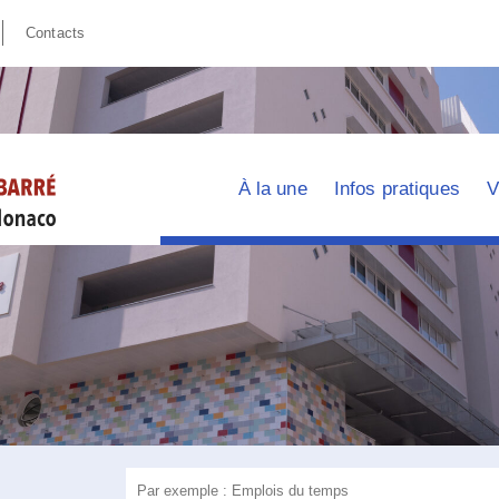
Contacts
À la une
Infos pratiques
V