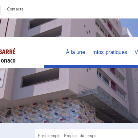
Contacts
À la une
Infos pratiques
V