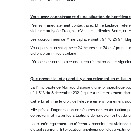
Vous avez connaissance d’une situation de harcèlement
Prenez immédiatement contact avec Mme Laplace, référent 
violence au lycée François d’Assise – Nicolas Barré, ou M
Les coordonnées de Mme Laplace sont : 97 70 25 97,
f.l
Vous pouvez aussi appeler 24 heures sur 24 et 7 jours su
violence en milieu scolaire.
L’établissement scolaire accusera réception de ce signale
Que prévoit la loi quand il y a harcèlement en milieu s
La Principauté de Monaco dispose d’une loi spécifique pour 
n° 1.513 du 3 décembre 2021) qui est mise en œuvre dans
Cette loi affirme le droit de l’élève à un environnement sco
Elle prévoit l’organisation de séances de sensibilisation p
de prévenir et traiter les situations de harcèlement et de v
La loi crée également un référent « harcèlement-violence 
d’établissement. Interlocuteur privilégié de l’élève victime