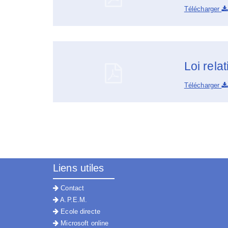
Télécharger
Loi relat
Télécharger
Liens utiles
Contact
A.P.E.M.
Ecole directe
Microsoft online