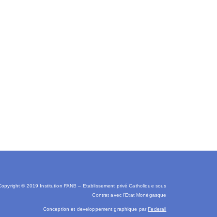
Copyright © 2019 Institution FANB – Etablissement privé Catholique sous
C
ontrat avec l’Etat Monégasque
Conception et developpement graphique par
Federall