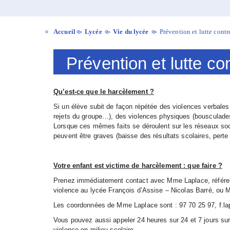
Accueil
Lycée
Vie du lycée
Prévention et lutte contr
>
>
>
Prévention et lutte co
Qu’est-ce que le harcèlement ?
Si un élève subit de façon répétée des violences verbale
rejets du groupe…), des violences physiques (bousculades,
Lorsque ces mêmes faits se déroulent sur les réseaux s
peuvent être graves (baisse des résultats scolaires, perte
Votre enfant est victime de harcèlement : que faire ?
Prenez immédiatement contact avec Mme Laplace, référent 
violence au lycée François d’Assise – Nicolas Barré, ou M
Les coordonnées de Mme Laplace sont : 97 70 25 97,
f.l
Vous pouvez aussi appeler 24 heures sur 24 et 7 jours su
violence en milieu scolaire.