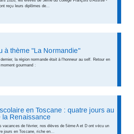
ars 2026, les élèves de 5ème du collège François d’Assise -
ont reçu leurs diplômes de...
 à thème "La Normandie"
dernier, la région normande était à l'honneur au self. Retour en
e moment gourmand :
colaire en Toscane : quatre jours au
 la Renaissance
s vacances de février, nos élèves de 5ème A et D ont vécu un
re jours en Toscane, riche en...