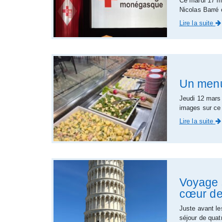
Ce mardi 17 m
Nicolas Barré 
Lire la suite
Un menu
Jeudi 12 mars 
images sur c
Lire la suite
Voyage s
cœur de
Juste avant le
séjour de quat