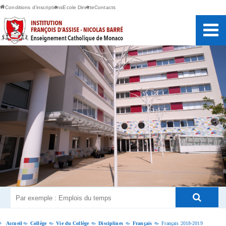
Conditions d’inscriptions
Ecole Directe
Contacts
Accueil
Collège
Vie du Collège
Disciplines
Français
Français 2018-2019
>
>
>
>
>